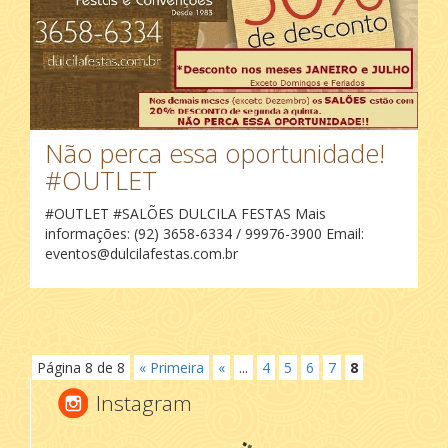
Não perca essa oportunidade!
#OUTLET
#OUTLET #SALÕES DULCILA FESTAS Mais
informações: (92) 3658-6334 / 99976-3900 Email:
eventos@dulcilafestas.com.br
Página 8 de 8
« Primeira
«
...
4
5
6
7
8
Instagram