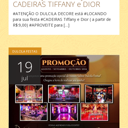
CADEIRAS TIFFANY e DIOR
‪#‎ATENÇÃO‬ O DULCILA DECORE está ‪#‎LOCANDO‬
para sua festa ‪#‎CADEIRAS‬ Tiffany e Dior ( a partir de
R$:9,00) ‪#‎APROVEITE‬ para […]
DULCILA FESTAS
19
jul