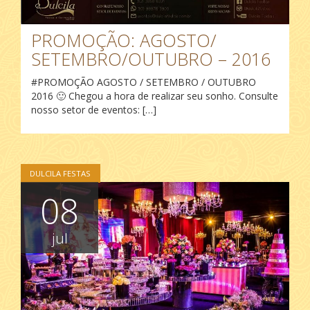
PROMOÇÃO: AGOSTO/
SETEMBRO/OUTUBRO – 2016
‪#‎PROMOÇÃO‬ AGOSTO / SETEMBRO / OUTUBRO
2016 🙂 Chegou a hora de realizar seu sonho. Consulte
nosso setor de eventos: […]
DULCILA FESTAS
08
jul