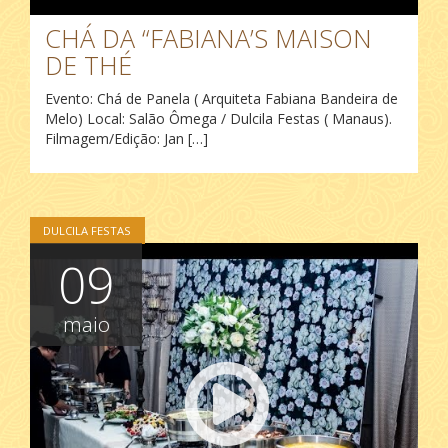
CHÁ DA “FABIANA’S MAISON
DE THÉ
Evento: Chá de Panela ( Arquiteta Fabiana Bandeira de
Melo) Local: Salão Ômega / Dulcila Festas ( Manaus).
Filmagem/Edição: Jan […]
DULCILA FESTAS
09
maio