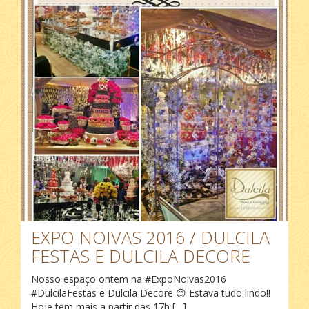
EXPO NOIVAS 2016 / DULCILA
FESTAS E DULCILA DECORE
Nosso espaço ontem na ‪#‎ExpoNoivas2016‬
‪#‎DulcilaFestas‬ e Dulcila Decore 😉 Estava tudo lindo!!
Hoje tem mais a partir das 17h […]