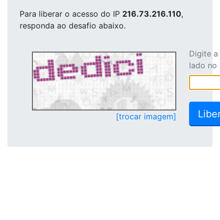
Para liberar o acesso
do IP
216.73.216.110
,
responda ao desafio abaixo.
Digite 
lado no
[trocar imagem]